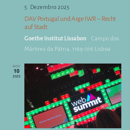
5. Dezembro 2025
DAV Portugal und Arge IWR – Recht
auf Stadt
Goethe Institut Lissabon
Campo dos
Mártires da Pátria, 1169-016 Lisboa
NOV
10
2025