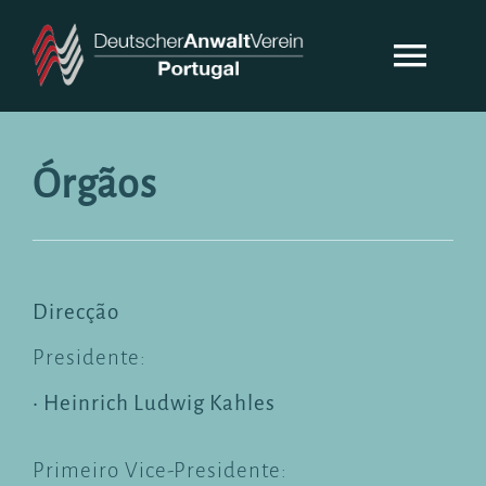
Skip
Toggl
to
content
Navig
DAV PORTUGAL
Órgãos
SOBRE NÓS
NOTICIAS
Direcção
Presidente:
CONTACTO
• Heinrich Ludwig Kahles
Primeiro Vice-Presidente: