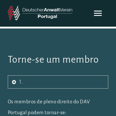
Skip
Toggl
to
content
Navig
DAV PORTUGAL
SOBRE NÓS
Torne-se um membro
NOTICIAS
1.
CONTACTO
Os membros de pleno direito do DAV
Portugal podem tornar-se: