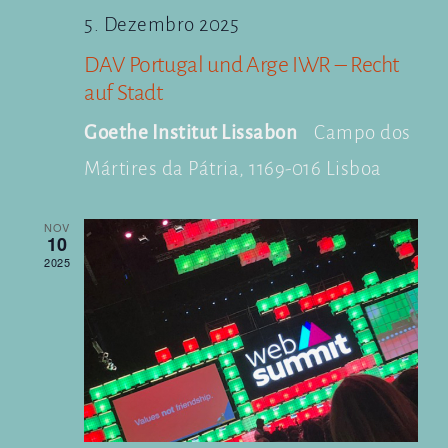
5. Dezembro 2025
DAV Portugal und Arge IWR – Recht
auf Stadt
Goethe Institut Lissabon
Campo dos
Mártires da Pátria, 1169-016 Lisboa
NOV
10
2025