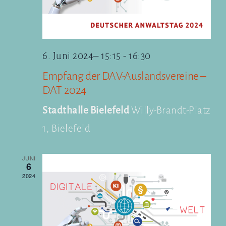
6. Juni 2024– 15:15
-
16:30
Empfang der DAV-Auslandsvereine –
DAT 2024
Stadthalle Bielefeld
Willy-Brandt-Platz
1, Bielefeld
JUNI
6
2024