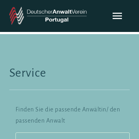
Zum
Inhalt
Togg
springen
Navi
DAV-PORTUGAL
ÜBER UNS
Service
AKTUELLES
KONTAKT
Finden Sie die passende Anwältin/ den
passenden Anwalt