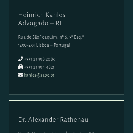
Heinrich Kahles
Advogado – RL
Rua de São Joaquim, nº 6, 3º Esq.º
1250-234 Lisboa – Portugal
+351 21 358 2083
+351 21 354 4821
kahles@sapo.pt
Dr. Alexander Rathenau