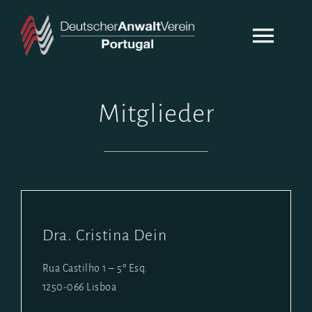
Zum
Inhalt
Togg
springen
Navi
DAV-PORTUGAL
Mitglieder
ÜBER UNS
AKTUELLES
KONTAKT
Dra. Cristina Dein
Rua Castilho 1 – 5º Esq.
1250-066 Lisboa