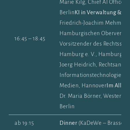
Marie Kilg, Chief AI Officer
Berlin
KI in Verwaltung & Jus
Friedrich-Joachim Mehmel, 
Hamburgischen Oberverwalt
16:45 – 18:45
Vorsitzender des Rechtsstan
Hamburg e. V., Hamburg
Bi
Joerg Heidrich, Rechtsanwalt
Informationstechnologierech
Medien, Hannover
Im Alltag
Dr. Maria Börner, Westerna
Berlin
ab 19:15
Dinner
(KaDeWe – Brasseri