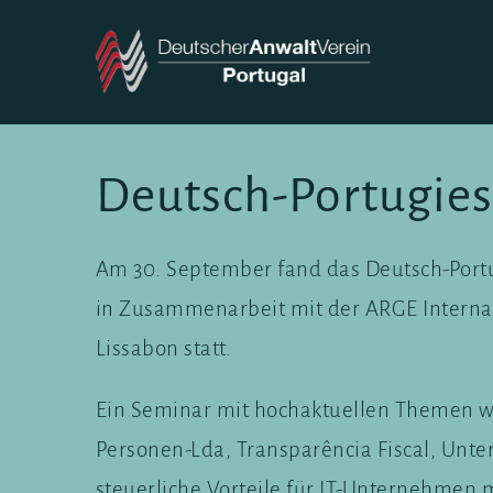
Zum
Inhalt
springen
Deutsch-Portugies
Am 30. September fand das Deutsch-Port
in Zusammenarbeit mit der ARGE Internati
Lissabon statt.
Ein Seminar mit hochaktuellen Themen wi
Personen-Lda, Transparência Fiscal, Unt
steuerliche Vorteile für IT-Unternehmen m