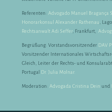
Referenten:
Advogado Manuel Bragança 
Honorarkonsul Alexander Rathenau
, Lag
Rechtsanwalt Adi Seffer
, Frankfurt,
Advoga
Begrüßung: Vorstandsvorsitzender
DAV P
Vorsitzender Internationales Wirtschafts
Gleich, Leiter der Rechts- und Konsularab
Portugal
Dr. Julia Molnar.
Moderation:
Advogada Cristina Dein
und