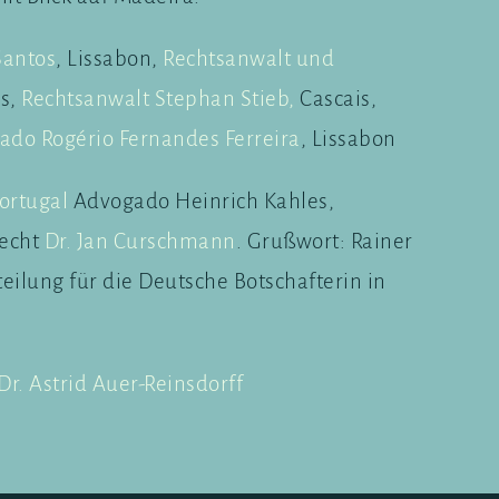
Santos
, Lissabon,
Rechtsanwalt und
os,
Rechtsanwalt Stephan Stieb,
Cascais,
do Rogério Fernandes Ferreira
, Lissabon
ortugal
Advogado Heinrich Kahles,
recht
Dr. Jan Curschmann
. Grußwort: Rainer
teilung für die Deutsche Botschafterin in
Dr. Astrid Auer-Reinsdorff