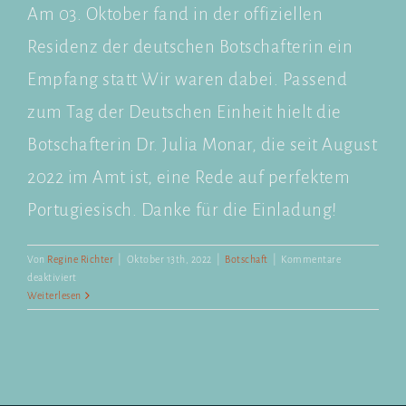
Am 03. Oktober fand in der offiziellen
Residenz der deutschen Botschafterin ein
Empfang statt Wir waren dabei. Passend
zum Tag der Deutschen Einheit hielt die
Botschafterin Dr. Julia Monar, die seit August
2022 im Amt ist, eine Rede auf perfektem
Portugiesisch. Danke für die Einladung!⁣
Von
Regine Richter
|
Oktober 13th, 2022
|
Botschaft
|
Kommentare
für
deaktiviert
Residenz
Weiterlesen
der
deutschen
Botschafterin
in
Lissabon