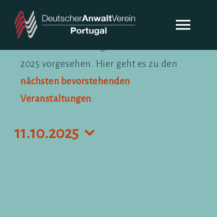
Zum
Inhalt
Togg
Veranstaltungen
springen
Keine Veranstaltungen für 11. Oktober
Navi
für
2025 vorgesehen. Hier geht es zu den
DAV-PORTUGAL
Hinweis
11.
nächsten bevorstehenden
ÜBER UNS
Veranstaltungen
.
Oktober
2025
AKTUELLES
11.10.2025
Datum
KONTAKT
wählen.