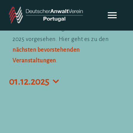
Zum
Inhalt
Togg
Veranstaltungen
springen
Keine Veranstaltungen für 1. Dezember
Navi
für
2025 vorgesehen. Hier geht es zu den
DAV-PORTUGAL
Hinweis
1.
nächsten bevorstehenden
ÜBER UNS
Veranstaltungen
.
Dezember
2025
AKTUELLES
01.12.2025
Datum
KONTAKT
wählen.